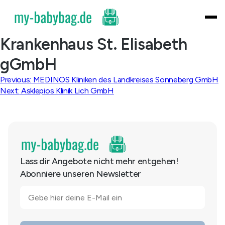
Skip
to
content
Krankenhaus St. Elisabeth
gGmbH
Beitragsnavigation
Previous:
MEDINOS Kliniken des Landkreises Sonneberg GmbH
Next:
Asklepios Klinik Lich GmbH
Lass dir Angebote nicht mehr entgehen!
Abonniere unseren Newsletter