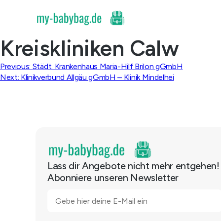
Skip
to
content
Kreiskliniken Calw
Beitragsnavigation
Previous:
Städt. Krankenhaus Maria-Hilf Brilon gGmbH
Next:
Klinikverbund Allgäu gGmbH – Klinik Mindelhei
Lass dir Angebote nicht mehr entgehen!
Abonniere unseren Newsletter