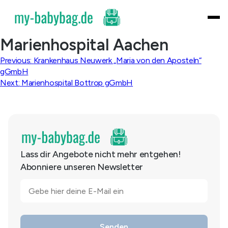
Skip
to
content
Marienhospital Aachen
Beitragsnavigation
Previous:
Krankenhaus Neuwerk „Maria von den Aposteln“
gGmbH
Next:
Marienhospital Bottrop gGmbH
Lass dir Angebote nicht mehr entgehen!
Abonniere unseren Newsletter