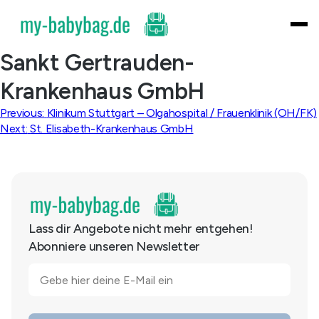
Skip
to
content
Sankt Gertrauden-
Krankenhaus GmbH
Beitragsnavigation
Previous:
Klinikum Stuttgart – Olgahospital / Frauenklinik (OH/FK)
Next:
St. Elisabeth-Krankenhaus GmbH
Lass dir Angebote nicht mehr entgehen!
Abonniere unseren Newsletter