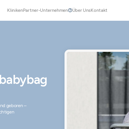
Kliniken
Partner-Unternehmen
Über Uns
Kontakt
-babybag
and geboren –
ichtigen