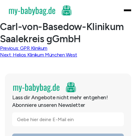
Skip
to
content
Carl-von-Basedow-Klinikum
Saalekreis gGmbH
Beitragsnavigation
Previous:
GPR Klinikum
Next:
Helios Klinikum München West
Lass dir Angebote nicht mehr entgehen!
Abonniere unseren Newsletter