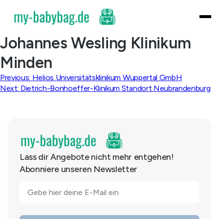
Skip
to
content
Johannes Wesling Klinikum
Minden
Beitragsnavigation
Previous:
Helios Universitätsklinikum Wuppertal GmbH
Next:
Dietrich-Bonhoeffer-Klinikum Standort Neubrandenburg
Lass dir Angebote nicht mehr entgehen!
Abonniere unseren Newsletter