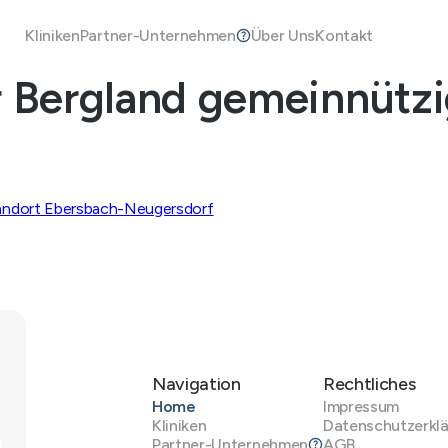
Kliniken
Partner-Unternehmen
Über Uns
Kontakt
r Bergland gemeinnütz
tandort Ebersbach-Neugersdorf
Navigation
Rechtliches
Home
Impressum
Kliniken
Datenschutzerkl
Partner-Unternehmen
AGB