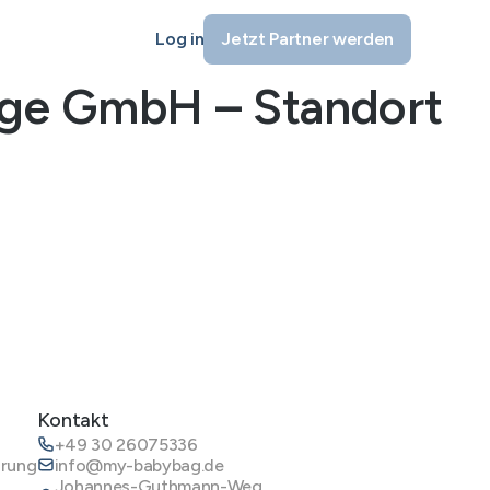
Log in
Jetzt Partner werden
ige GmbH – Standort
Kontakt
+49 30 26075336
ärung
info@my-babybag.de
Johannes-Guthmann-Weg