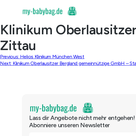
Skip
to
content
Klinikum Oberlausitze
Zittau
Beitragsnavigation
Previous:
Helios Klinikum München West
Next:
Klinikum Oberlausitzer Bergland gemeinnützige GmbH – S
Lass dir Angebote nicht mehr entgehen!
Abonniere unseren Newsletter