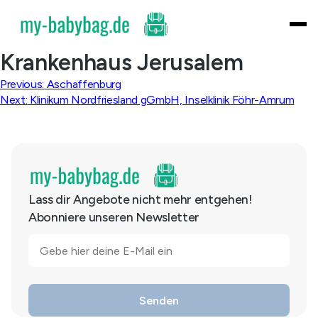
Skip
to
content
Krankenhaus Jerusalem
Beitragsnavigation
Previous:
Aschaffenburg
Next:
Klinikum Nordfriesland gGmbH, Inselklinik Föhr-Amrum
Lass dir Angebote nicht mehr entgehen!
Abonniere unseren Newsletter