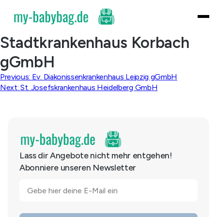
Skip
to
content
Stadtkrankenhaus Korbach
gGmbH
Beitragsnavigation
Previous:
Ev. Diakonissenkrankenhaus Leipzig gGmbH
Next:
St. Josefskrankenhaus Heidelberg GmbH
Lass dir Angebote nicht mehr entgehen!
Abonniere unseren Newsletter