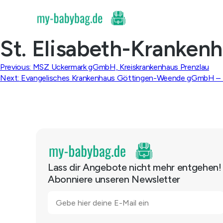
Skip
to
content
St. Elisabeth-Kranken
Beitragsnavigation
Previous:
MSZ Uckermark gGmbH, Kreiskrankenhaus Prenzlau
Next:
Evangelisches Krankenhaus Göttingen-Weende gGmbH – K
Lass dir Angebote nicht mehr entgehen!
Abonniere unseren Newsletter